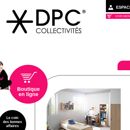
ESPAC
VOIR MON
Collectivités
Boutique
en ligne
Le coin
des bonnes
affaires