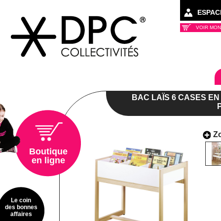
ESPAC
VOIR MON
Collectivités
BAC LAÏS 6 CASES E
Z
Boutique
en ligne
Le coin
des bonnes
affaires