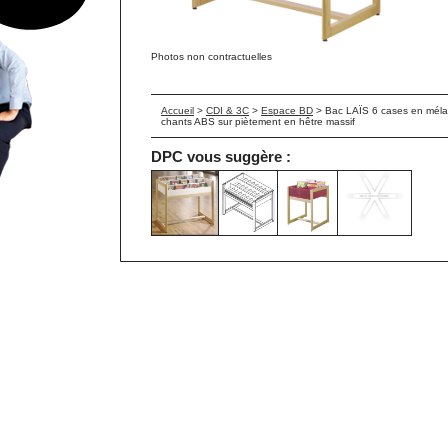
Photos non contractuelles
Accueil
>
CDI & 3C
>
Espace BD
>
Bac LAÏS 6 cases en mél
chants ABS sur piètement en hêtre massif
DPC vous suggère :