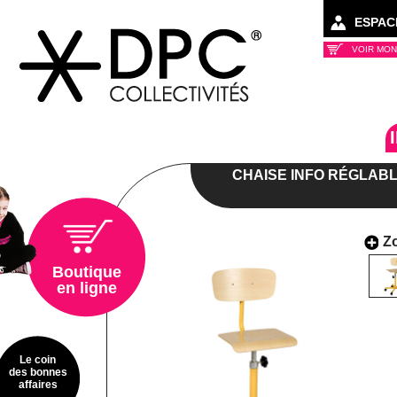
ESPAC
VOIR MON
Collectivités
CHAISE INFO RÉGLABL
Z
Boutique
en ligne
Le coin
des bonnes
affaires