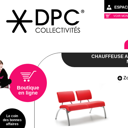
ESPAC
VOIR MON
Collectivités
CHAUFFEUSE A
Z
Boutique
en ligne
Le coin
des bonnes
affaires