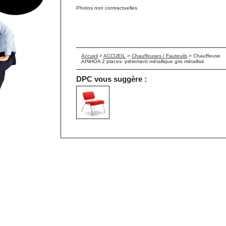
Photos non contractuelles
Accueil
>
ACCUEIL
>
Chauffeuses / Fauteuils
>
Chauffeuse
AINHOA 2 places- piétement métallique gris métallisé
DPC vous suggère :