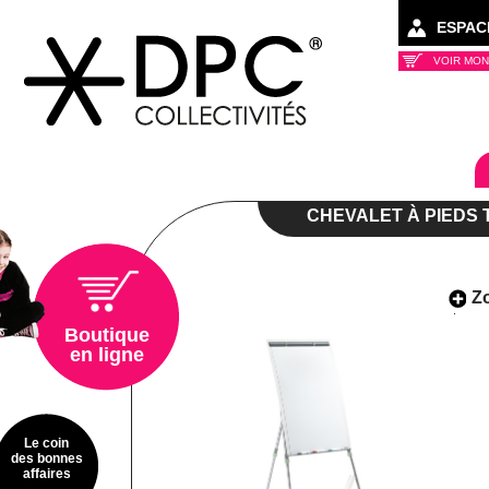
ESPAC
VOIR MON
Collectivités
CHEVALET À PIEDS
Z
Boutique
en ligne
Le coin
des bonnes
affaires