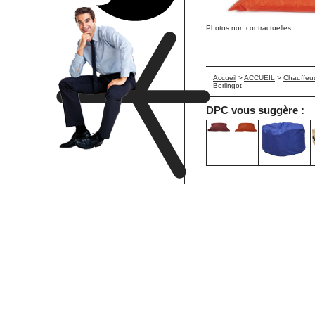
Photos non contractuelles
Accueil
>
ACCUEIL
>
Chauffeus
Berlingot
DPC vous suggère :