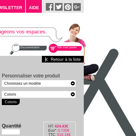
WSLETTER
AIDE
ageons vos espaces.
Documentation
Voir mon panier
Retour à la liste
Personnaliser votre produit
Choisissez un modèle
Coloris
Coloris
Quantité
HT:
424.43
€
Eco*:
0.720
€
TTC:
510.18
€