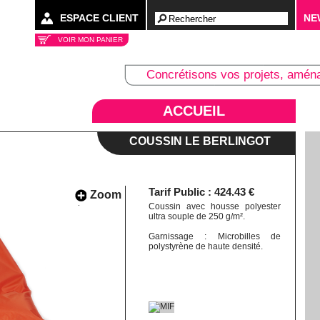
ESPACE CLIENT
NE
VOIR MON PANIER
Concrétisons vos projets, amén
Collectivités
ACCUEIL
COUSSIN LE BERLINGOT
Tarif Public : 424.43 €
Zoom
Coussin avec housse polyester
ultra souple de 250 g/m².
Garnissage : Microbilles de
polystyrène de haute densité.