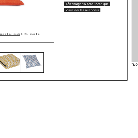
Télécharger la fiche technique
Visualiser les nuanciers
es / Fauteuils
>
Coussin Le
*
Ec