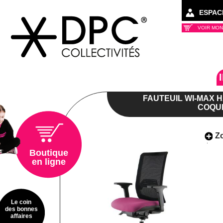
ESPAC
VOIR MON
Collectivités
FAUTEUIL WI-MAX 
COQUE
Z
Boutique
en ligne
Le coin
des bonnes
affaires