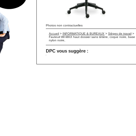
Photos non contractuelles
Accueil
>
INFORMATIQUE & BUREAUX
>
Sièges de travail
>
Fauteuil WI-MAX haut dossier sans tétière, coque noire, base
nylon noire,
DPC vous suggère :