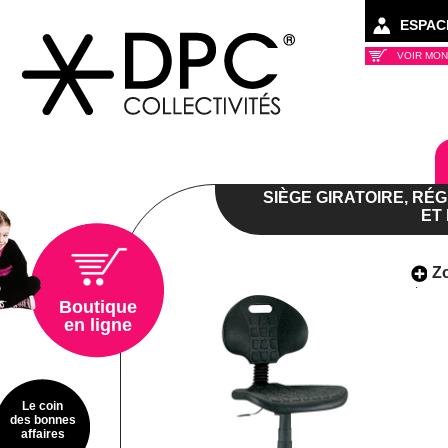
ESPAC
VOIR MON
Collectivités
SIÈGE GIRATOIRE, RÉG
ET
Z
Boutique
en ligne
Le coin
des bonnes
affaires