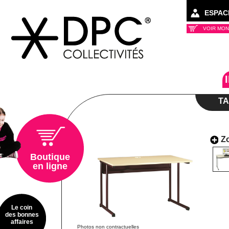
ESPAC
VOIR MON
Collectivités
TA
Z
Boutique
en ligne
Le coin
des bonnes
affaires
Photos non contractuelles