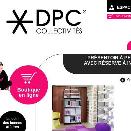
ESPAC
VOIR MON
Collectivités
PRÉSENTOIR À PÉ
AVEC RÉSERVE À 
Z
Boutique
en ligne
Le coin
des bonnes
affaires