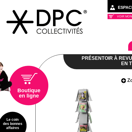
ESPAC
VOIR MON
Collectivités
PRÉSENTOIR À REVUE
EN 
Z
Boutique
en ligne
Le coin
des bonnes
affaires