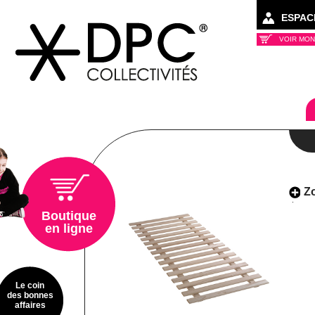
ESPAC
VOIR MON
Collectivités
Z
Boutique
en ligne
Le coin
des bonnes
affaires